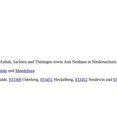
nhalt, Sachsen und Thüringen sowie Amt Neuhaus in Niedersachsen.
nitz
und
Magdeburg
.
alde,
033369
Oderberg,
033451
Heckelberg,
033452
Neulewin und
0