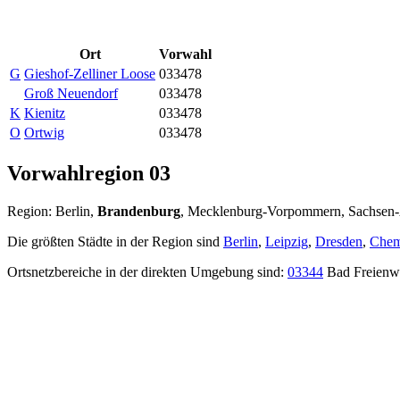
Ort
Vorwahl
G
Gieshof-Zelliner Loose
033478
Groß Neuendorf
033478
K
Kienitz
033478
O
Ortwig
033478
Vorwahlregion 03
Region: Berlin,
Brandenburg
, Mecklenburg-Vorpommern, Sachsen-A
Die größten Städte in der Region sind
Berlin
,
Leipzig
,
Dresden
,
Chem
Ortsnetzbereiche in der direkten Umgebung sind:
03344
Bad Freienw