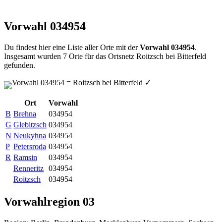
Vorwahl 034954
Du findest hier eine Liste aller Orte mit der
Vorwahl 034954
.
Insgesamt wurden 7 Orte für das Ortsnetz Roitzsch bei Bitterfeld
gefunden.
Vorwahl 034954 = Roitzsch bei Bitterfeld
✓
Ort
Vorwahl
B
Brehna
034954
G
Glebitzsch
034954
N
Neukyhna
034954
P
Petersroda
034954
R
Ramsin
034954
Renneritz
034954
Roitzsch
034954
Vorwahlregion 03