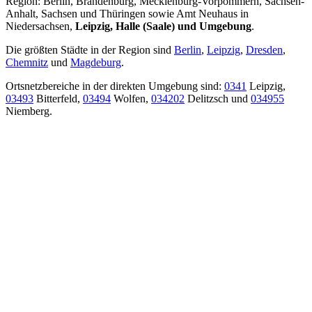
Region: Berlin, Brandenburg, Mecklenburg-Vorpommern, Sachsen-
Anhalt, Sachsen und Thüringen sowie Amt Neuhaus in
Niedersachsen,
Leipzig, Halle (Saale) und Umgebung
.
Die größten Städte in der Region sind
Berlin
,
Leipzig
,
Dresden
,
Chemnitz
und
Magdeburg
.
Ortsnetzbereiche in der direkten Umgebung sind:
0341
Leipzig,
03493
Bitterfeld,
03494
Wolfen,
034202
Delitzsch und
034955
Niemberg.