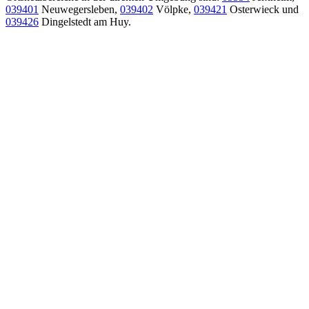
039401
Neuwegersleben,
039402
Völpke,
039421
Osterwieck und
039426
Dingelstedt am Huy.