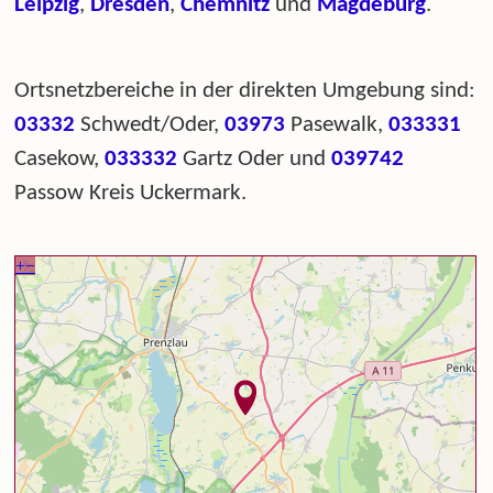
Leipzig
,
Dresden
,
Chemnitz
und
Magdeburg
.
Ortsnetzbereiche in der direkten Umgebung sind:
03332
Schwedt/Oder,
03973
Pasewalk,
033331
Casekow,
033332
Gartz Oder und
039742
Passow Kreis Uckermark.