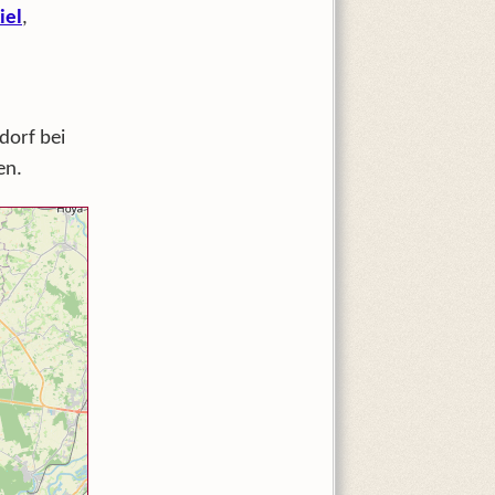
iel
,
dorf bei
en.