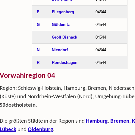
F
Fliegenberg
04544
G
Göldenitz
04544
Groß Disnack
04544
N
Niendorf
04544
R
Rondeshagen
04544
Vorwahlregion 04
Region: Schleswig-Holstein, Hamburg, Bremen, Niedersach
(Küste) und Nordrhein-Westfalen (Nord), Umgebung:
Lübe
Südostholstein
.
Die größten Städte in der Region sind
Hamburg
,
Bremen
,
K
Lübeck
und
Oldenburg
.