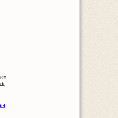
sen
ck,
iel
,