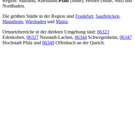
Region: Saarland, Rheinland-
Pfalz
(Mitte), Hessen (Mitte, Süd) und
Nordbaden.
Die größten Städte in der Region sind
Frankfurt
,
Saarbrücken
,
Mannheim
,
Wiesbaden
und
Mainz
.
Ortsnetzbereiche in der direkten Umgebung sind:
06323
Edenkoben,
06327
Neustadt-Lachen,
06344
Schwegenheim,
06347
Hochstadt Pfalz und
06349
Offenbach an der Queich.