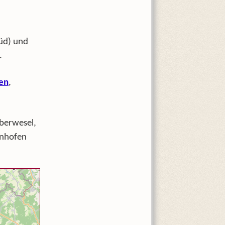
Süd) und
.
en
,
erwesel,
nhofen