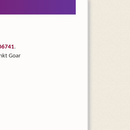
06741
.
nkt Goar