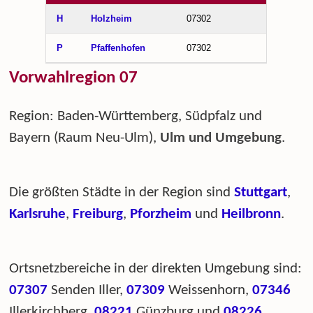
H
Holzheim
07302
P
Pfaffenhofen
07302
Vorwahlregion 07
Region: Baden-Württemberg, Südpfalz und
Bayern (Raum Neu-Ulm),
Ulm und Umgebung
.
Die größten Städte in der Region sind
Stuttgart
,
Karlsruhe
,
Freiburg
,
Pforzheim
und
Heilbronn
.
Ortsnetzbereiche in der direkten Umgebung sind:
07307
Senden Iller,
07309
Weissenhorn,
07346
Illerkirchberg,
08221
Günzburg und
08226