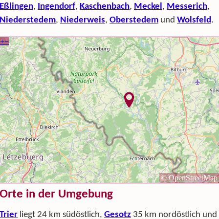
Eßlingen
,
Ingendorf
,
Kaschenbach
,
Meckel
,
Messerich
,
Niederstedem
,
Niederweis
,
Oberstedem
und
Wolsfeld
.
Orte in der Umgebung
Trier
liegt 24 km südöstlich,
Gesotz
35 km nordöstlich und