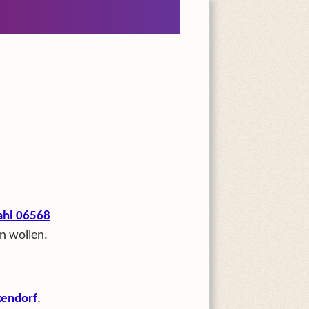
h
hl 06568
n wollen.
endorf
,