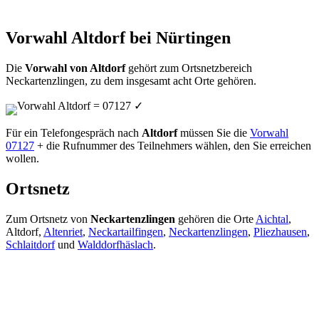
Vorwahl Altdorf bei Nürtingen
Die
Vorwahl von Altdorf
gehört zum Ortsnetzbereich
Neckartenzlingen, zu dem insgesamt acht Orte gehören.
Vorwahl Altdorf = 07127
✓
Für ein Telefongespräch nach
Altdorf
müssen Sie die
Vorwahl
07127
+ die Rufnummer des Teilnehmers wählen, den Sie erreichen
wollen.
Ortsnetz
Zum Ortsnetz von
Neckartenzlingen
gehören die Orte
Aichtal
,
Altdorf,
Altenriet
,
Neckartailfingen
,
Neckartenzlingen
,
Pliezhausen
,
Schlaitdorf
und
Walddorfhäslach
.