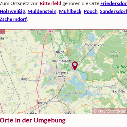
Zum Ortsnetz von
Bitterfeld
gehören die Orte
Friedersdor
Holzweißig
,
Muldenstein
,
Mühlbeck
,
Pouch
,
Sandersdor
Zscherndorf
.
Orte in der Umgebung