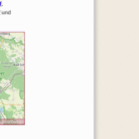
f
,
f
und