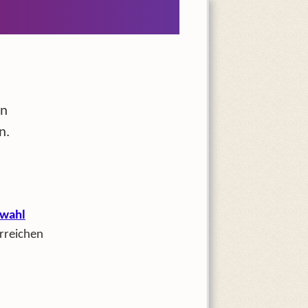
en
n.
wahl
rreichen