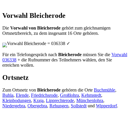
Vorwahl Bleicherode
Die
Vorwahl von Bleicherode
gehört zum gleichnamigen
Ortsnetzbereich, zu dem insgesamt 16 Orte gehören.
Vorwahl Bleicherode = 036338
✓
Für ein Telefongespräch nach
Bleicherode
müssen Sie die
Vorwahl
036338
+ die Rufnummer des Teilnehmers wählen, den Sie
erreichen wollen.
Ortsnetz
Zum Ortsnetz von
Bleicherode
gehören die Orte
Buchmühle
,
Buhla
,
Elende
,
Friedrichsrode
,
Großlohra
,
Kehmstedt
,
Kleinbodungen
,
Kraja
,
Lipprechterode
,
Münchenlohra
,
Niedergebra
,
Obergebra
,
Rehungen
,
Sollstedt
und
Wipperdorf
.