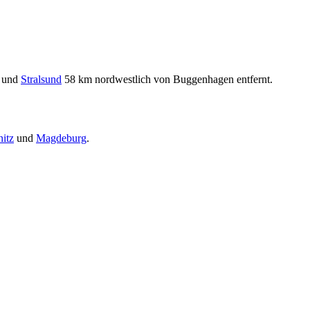
h und
Stralsund
58 km nordwestlich von Buggenhagen entfernt.
itz
und
Magdeburg
.