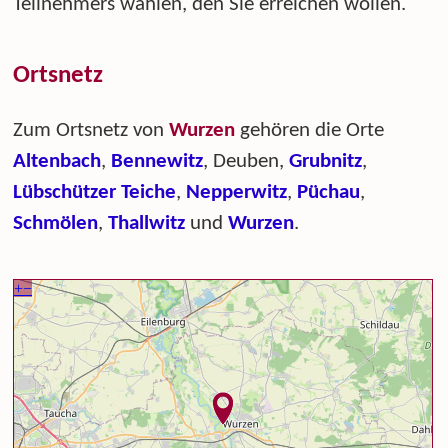
Teilnehmers wählen, den Sie erreichen wollen.
Ortsnetz
Zum Ortsnetz von
Wurzen
gehören die Orte
Altenbach
,
Bennewitz
, Deuben,
Grubnitz
,
Lübschützer Teiche
,
Nepperwitz
,
Püchau
,
Schmölen
,
Thallwitz
und
Wurzen
.