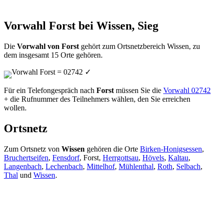
Vorwahl Forst bei Wissen, Sieg
Die
Vorwahl von Forst
gehört zum Ortsnetzbereich Wissen, zu
dem insgesamt 15 Orte gehören.
Vorwahl Forst = 02742
✓
Für ein Telefongespräch nach
Forst
müssen Sie die
Vorwahl 02742
+ die Rufnummer des Teilnehmers wählen, den Sie erreichen
wollen.
Ortsnetz
Zum Ortsnetz von
Wissen
gehören die Orte
Birken-Honigsessen
,
Bruchertseifen
,
Fensdorf
, Forst,
Herrgottsau
,
Hövels
,
Kaltau
,
Langenbach
,
Lechenbach
,
Mittelhof
,
Mühlenthal
,
Roth
,
Selbach
,
Thal
und
Wissen
.