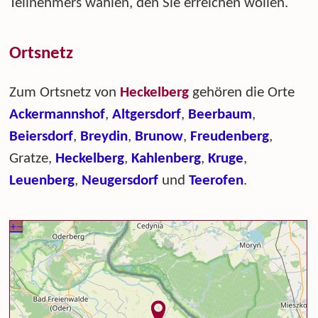
Teilnehmers wählen, den Sie erreichen wollen.
Ortsnetz
Zum Ortsnetz von
Heckelberg
gehören die Orte
Ackermannshof
,
Altgersdorf
,
Beerbaum
,
Beiersdorf
,
Breydin
,
Brunow
,
Freudenberg
,
Gratze,
Heckelberg
,
Kahlenberg
,
Kruge
,
Leuenberg
,
Neugersdorf
und
Teerofen
.