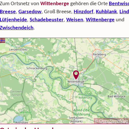
Zum Ortsnetz von
Wittenberge
gehören die Orte
Bentwis
Breese
,
Garsedow
, Groß Breese,
Hinzdorf
,
Kuhblank
,
Lin
Lütjenheide
,
Schadebeuster
,
Weisen
,
Wittenberge
und
Zwischendeich
.