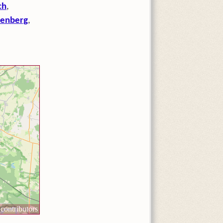
ch
,
denberg
,