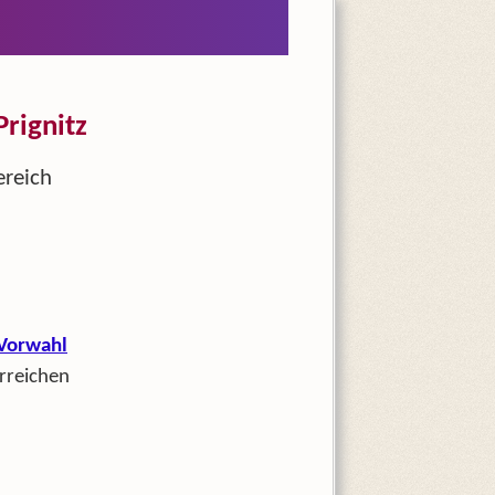
rignitz
ereich
Vorwahl
rreichen