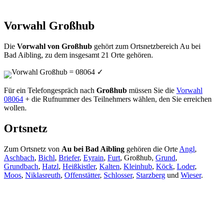
Vorwahl Großhub
Die
Vorwahl von Großhub
gehört zum Ortsnetzbereich Au bei
Bad Aibling, zu dem insgesamt 21 Orte gehören.
Vorwahl Großhub = 08064
✓
Für ein Telefongespräch nach
Großhub
müssen Sie die
Vorwahl
08064
+ die Rufnummer des Teilnehmers wählen, den Sie erreichen
wollen.
Ortsnetz
Zum Ortsnetz von
Au bei Bad Aibling
gehören die Orte
Angl
,
Aschbach
,
Bichl
,
Briefer
,
Eyrain
,
Furt
, Großhub,
Grund
,
Grundbach
,
Hatzl
,
Heißkistler
,
Kalten
,
Kleinhub
,
Köck
,
Loder
,
Moos
,
Niklasreuth
,
Offenstätter
,
Schlosser
,
Starzberg
und
Wieser
.