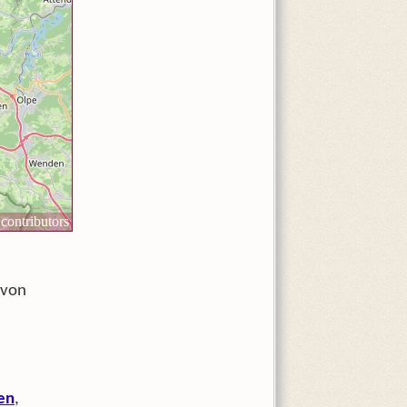
 von
en
,