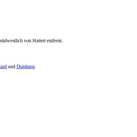
üdwestlich von Hattert entfernt.
und
und
Duisburg
.