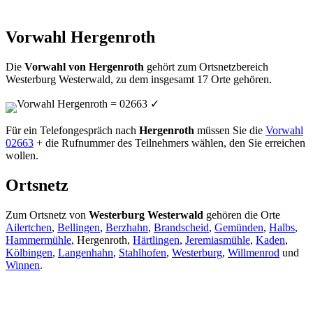
Vorwahl Hergenroth
Die
Vorwahl von Hergenroth
gehört zum Ortsnetzbereich
Westerburg Westerwald, zu dem insgesamt 17 Orte gehören.
Vorwahl Hergenroth = 02663
✓
Für ein Telefongespräch nach
Hergenroth
müssen Sie die
Vorwahl
02663
+ die Rufnummer des Teilnehmers wählen, den Sie erreichen
wollen.
Ortsnetz
Zum Ortsnetz von
Westerburg Westerwald
gehören die Orte
Ailertchen
,
Bellingen
,
Berzhahn
,
Brandscheid
,
Gemünden
,
Halbs
,
Hammermühle
, Hergenroth,
Härtlingen
,
Jeremiasmühle
,
Kaden
,
Kölbingen
,
Langenhahn
,
Stahlhofen
,
Westerburg
,
Willmenrod
und
Winnen
.