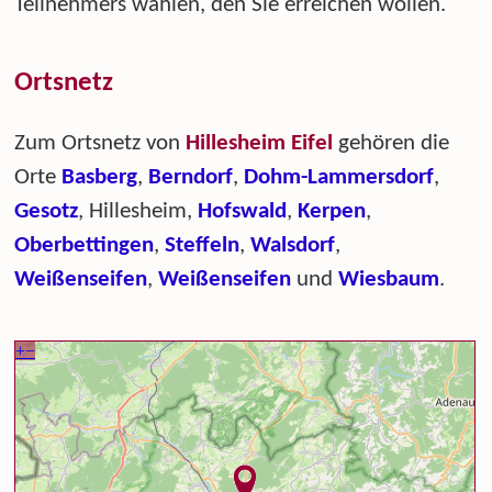
Teilnehmers wählen, den Sie erreichen wollen.
Ortsnetz
Zum Ortsnetz von
Hillesheim Eifel
gehören die
Orte
Basberg
,
Berndorf
,
Dohm-Lammersdorf
,
Gesotz
, Hillesheim,
Hofswald
,
Kerpen
,
Oberbettingen
,
Steffeln
,
Walsdorf
,
Weißenseifen
,
Weißenseifen
und
Wiesbaum
.