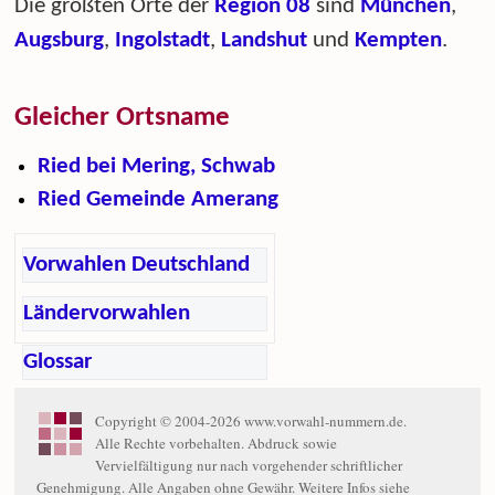
Die größten Orte der
Region 08
sind
München
,
Augsburg
,
Ingolstadt
,
Landshut
und
Kempten
.
Gleicher Ortsname
Ried bei Mering, Schwab
Ried Gemeinde Amerang
Vorwahlen Deutschland
Ländervorwahlen
Glossar
Copyright © 2004-2026 www.vorwahl-nummern.de.
Alle Rechte vorbehalten. Abdruck sowie
Vervielfältigung nur nach vorgehender schriftlicher
Genehmigung. Alle Angaben ohne Gewähr. Weitere Infos siehe