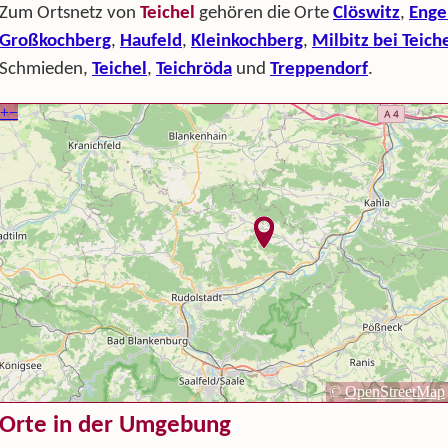
Zum Ortsnetz von
Teichel
gehören die Orte
Clöswitz
,
Enge
Großkochberg
,
Haufeld
,
Kleinkochberg
,
Milbitz bei Teich
Schmieden,
Teichel
,
Teichröda
und
Treppendorf
.
Orte in der Umgebung