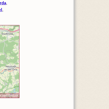
rda
,
el
,