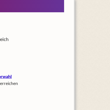
eich
orwahl
 erreichen