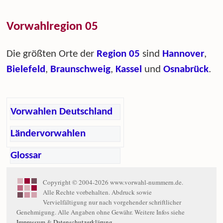
Vorwahlregion 05
Die größten Orte der
Region 05
sind
Hannover
,
Bielefeld
,
Braunschweig
,
Kassel
und
Osnabrück
.
Vorwahlen Deutschland
Ländervorwahlen
Glossar
Copyright © 2004-2026 www.vorwahl-nummern.de.
Alle Rechte vorbehalten. Abdruck sowie
Vervielfältigung nur nach vorgehender schriftlicher
Genehmigung. Alle Angaben ohne Gewähr. Weitere Infos siehe
Impressum
&
Datenschutzerklärung
.