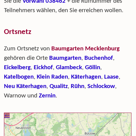
Sie die
Vorwahl 038462
+ die Rufnummer des
Teilnehmers wählen, den Sie erreichen wollen.
Ortsnetz
Zum Ortsnetz von
Baumgarten Mecklenburg
gehören die Orte
Baumgarten
,
Buchenhof
,
Eickelberg
,
Eickhof
,
Glambeck
,
Göllin
,
Katelbogen
,
Klein Raden
,
Käterhagen
,
Laase
,
Neu Käterhagen
,
Qualitz
,
Rühn
,
Schlockow
,
Warnow und
Zernin
.