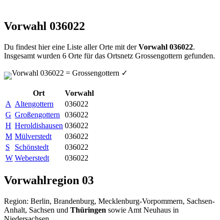
Vorwahl 036022
Du findest hier eine Liste aller Orte mit der
Vorwahl 036022
.
Insgesamt wurden 6 Orte für das Ortsnetz Grossengottern gefunden.
Vorwahl 036022 = Grossengottern
✓
Ort
Vorwahl
A
Altengottern
036022
G
Großengottern
036022
H
Heroldishausen
036022
M
Mülverstedt
036022
S
Schönstedt
036022
W
Weberstedt
036022
Vorwahlregion 03
Region: Berlin, Brandenburg, Mecklenburg-Vorpommern, Sachsen-
Anhalt, Sachsen und
Thüringen
sowie Amt Neuhaus in
Niedersachsen.