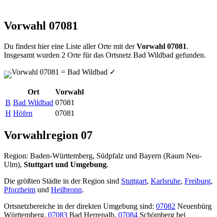
Vorwahl 07081
Du findest hier eine Liste aller Orte mit der
Vorwahl 07081
.
Insgesamt wurden 2 Orte für das Ortsnetz Bad Wildbad gefunden.
Vorwahl 07081 = Bad Wildbad
✓
Ort
Vorwahl
B
Bad Wildbad
07081
H
Höfen
07081
Vorwahlregion 07
Region: Baden-Württemberg, Südpfalz und Bayern (Raum Neu-
Ulm),
Stuttgart und Umgebung
.
Die größten Städte in der Region sind
Stuttgart
,
Karlsruhe
,
Freiburg
,
Pforzheim
und
Heilbronn
.
Ortsnetzbereiche in der direkten Umgebung sind:
07082
Neuenbürg
Württemberg,
07083
Bad Herrenalb,
07084
Schömberg bei