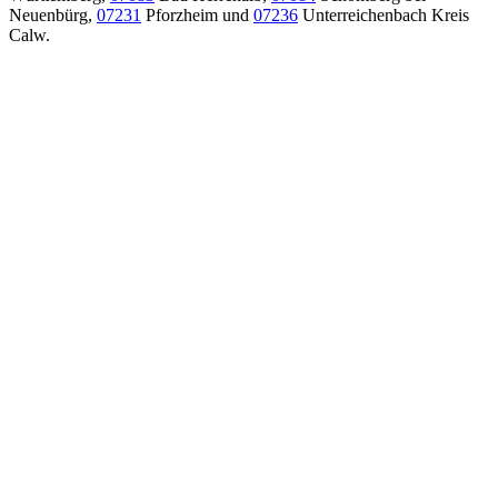
Neuenbürg,
07231
Pforzheim und
07236
Unterreichenbach Kreis
Calw.