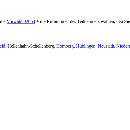
 die
Vorwahl 02664
+ die Rufnummer des Teilnehmers wählen, den Sie 
eld
, Hellenhahn-Schellenberg,
Homberg
,
Hüblingen
,
Neustadt
,
Nieder