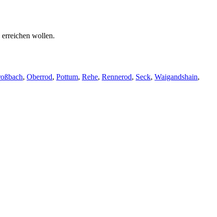
erreichen wollen.
roßbach
,
Oberrod
,
Pottum
,
Rehe
,
Rennerod
,
Seck
,
Waigandshain
,