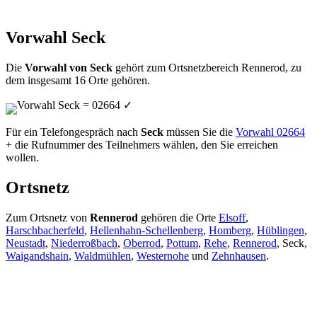
Vorwahl Seck
Die
Vorwahl von Seck
gehört zum Ortsnetzbereich Rennerod, zu
dem insgesamt 16 Orte gehören.
Vorwahl Seck = 02664
✓
Für ein Telefongespräch nach
Seck
müssen Sie die
Vorwahl 02664
+ die Rufnummer des Teilnehmers wählen, den Sie erreichen
wollen.
Ortsnetz
Zum Ortsnetz von
Rennerod
gehören die Orte
Elsoff
,
Harschbacherfeld
,
Hellenhahn-Schellenberg
,
Homberg
,
Hüblingen
,
Neustadt
,
Niederroßbach
,
Oberrod
,
Pottum
,
Rehe
,
Rennerod
, Seck,
Waigandshain
,
Waldmühlen
,
Westernohe
und
Zehnhausen
.