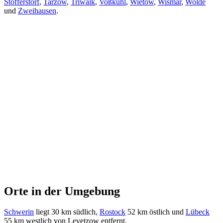
Stofferstorf
,
Tarzow
,
Triwalk
,
Voßkuhl
,
Wietow
,
Wismar
,
Wolde
und
Zweihausen
.
Orte in der Umgebung
Schwerin
liegt 30 km südlich,
Rostock
52 km östlich und
Lübeck
55 km westlich von Levetzow entfernt.