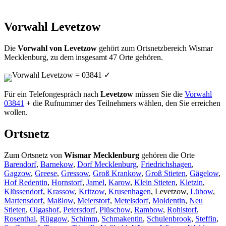
Vorwahl Levetzow
Die
Vorwahl von Levetzow
gehört zum Ortsnetzbereich Wismar
Mecklenburg, zu dem insgesamt 47 Orte gehören.
Vorwahl Levetzow = 03841
✓
Für ein Telefongespräch nach
Levetzow
müssen Sie die
Vorwahl
03841
+ die Rufnummer des Teilnehmers wählen, den Sie erreichen
wollen.
Ortsnetz
Zum Ortsnetz von
Wismar Mecklenburg
gehören die Orte
Barendorf
,
Barnekow
,
Dorf Mecklenburg
,
Friedrichshagen
,
Gagzow
,
Greese
,
Gressow
,
Groß Krankow
,
Groß Stieten
,
Gägelow
,
Hof Redentin
,
Hornstorf
,
Jamel
,
Karow
,
Klein Stieten
,
Kletzin
,
Klüssendorf
,
Krassow
,
Kritzow
,
Krusenhagen
, Levetzow,
Lübow
,
Martensdorf
,
Maßlow
,
Meierstorf
,
Metelsdorf
,
Moidentin
,
Neu
Stieten
,
Olgashof
,
Petersdorf
,
Plüschow
,
Rambow
,
Rohlstorf
,
Rosenthal
,
Rüggow
,
Schimm
,
Schmakentin
,
Schulenbrook
,
Steffin
,