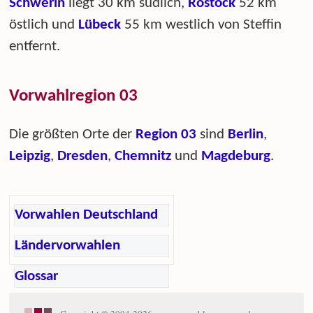
Schwerin
liegt 30 km südlich,
Rostock
52 km
östlich und
Lübeck
55 km westlich von Steffin
entfernt.
Vorwahlregion 03
Die größten Orte der
Region 03
sind
Berlin
,
Leipzig
,
Dresden
,
Chemnitz
und
Magdeburg
.
Vorwahlen Deutschland
Ländervorwahlen
Glossar