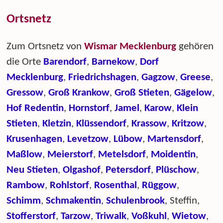
Ortsnetz
Zum Ortsnetz von
Wismar Mecklenburg
gehören
die Orte
Barendorf
,
Barnekow
,
Dorf
Mecklenburg
,
Friedrichshagen
,
Gagzow
,
Greese
,
Gressow
,
Groß Krankow
,
Groß Stieten
,
Gägelow
,
Hof Redentin
,
Hornstorf
,
Jamel
,
Karow
,
Klein
Stieten
,
Kletzin
,
Klüssendorf
,
Krassow
,
Kritzow
,
Krusenhagen
,
Levetzow
,
Lübow
,
Martensdorf
,
Maßlow
,
Meierstorf
,
Metelsdorf
,
Moidentin
,
Neu Stieten
,
Olgashof
,
Petersdorf
,
Plüschow
,
Rambow
,
Rohlstorf
,
Rosenthal
,
Rüggow
,
Schimm
,
Schmakentin
,
Schulenbrook
, Steffin,
Stofferstorf
,
Tarzow
,
Triwalk
,
Voßkuhl
,
Wietow
,